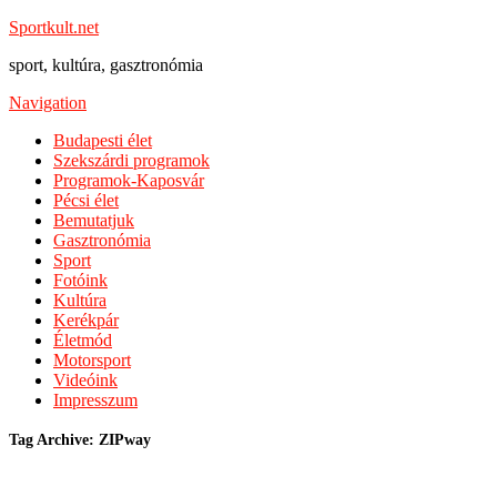
Sportkult.net
sport, kultúra, gasztronómia
Navigation
Budapesti élet
Szekszárdi programok
Programok-Kaposvár
Pécsi élet
Bemutatjuk
Gasztronómia
Sport
Fotóink
Kultúra
Kerékpár
Életmód
Motorsport
Videóink
Impresszum
Tag Archive: ZIPway