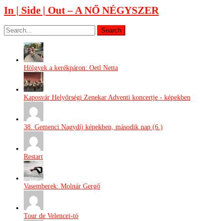
In | Side | Out – A NŐ NÉGYSZER
Hölgyek a kerékpáron: Oetl Netta
Kaposvár Helyőrségi Zenekar Adventi koncertje - képekben
38. Gemenci Nagydíj képekben, második nap (6.)
Restart
Vasemberek: Molnár Gergő
Tour de Velencei-tó