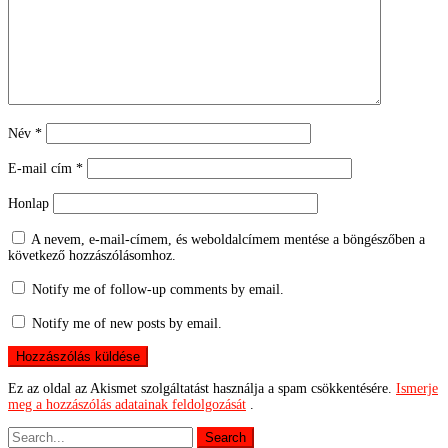
Név
*
E-mail cím
*
Honlap
A nevem, e-mail-címem, és weboldalcímem mentése a böngészőben a
következő hozzászólásomhoz.
Notify me of follow-up comments by email.
Notify me of new posts by email.
Ez az oldal az Akismet szolgáltatást használja a spam csökkentésére.
Ismerje
meg a hozzászólás adatainak feldolgozását
.