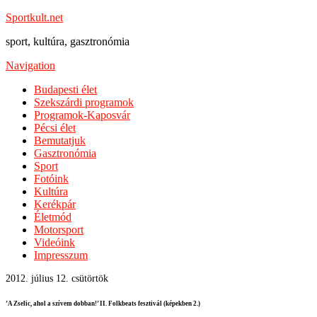
Sportkult.net
sport, kultúra, gasztronómia
Navigation
Budapesti élet
Szekszárdi programok
Programok-Kaposvár
Pécsi élet
Bemutatjuk
Gasztronómia
Sport
Fotóink
Kultúra
Kerékpár
Életmód
Motorsport
Videóink
Impresszum
2012. július 12. csütörtök
’A Zselic, ahol a szívem dobban!’ II. Folkbeats fesztivál (képekben 2.)