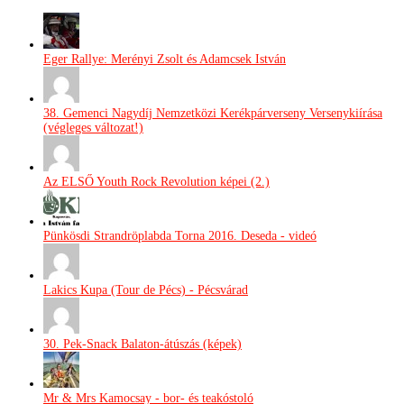
Eger Rallye: Merényi Zsolt és Adamcsek István
38. Gemenci Nagydíj Nemzetközi Kerékpárverseny Versenykiírása
(végleges változat!)
Az ELSŐ Youth Rock Revolution képei (2.)
Pünkösdi Strandröplabda Torna 2016. Deseda - videó
Lakics Kupa (Tour de Pécs) - Pécsvárad
30. Pek-Snack Balaton-átúszás (képek)
Mr & Mrs Kamocsay - bor- és teakóstoló