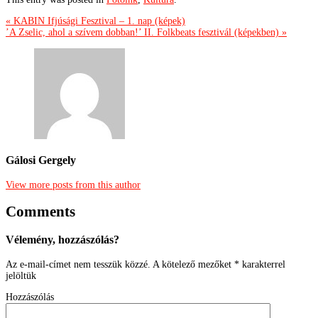
« KABIN Ifjúsági Fesztival – 1. nap (képek)
’A Zselic, ahol a szívem dobban!’ II. Folkbeats fesztivál (képekben) »
Gálosi Gergely
View more posts from this author
Comments
Vélemény, hozzászólás?
Az e-mail-címet nem tesszük közzé.
A kötelező mezőket
*
karakterrel
jelöltük
Hozzászólás