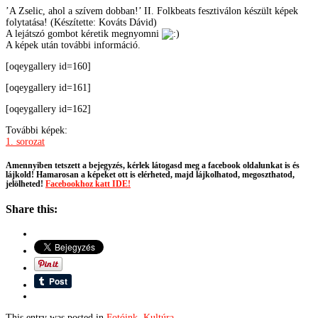
’A Zselic, ahol a szívem dobban!’ II. Folkbeats fesztiválon készült képek
folytatása! (Készítette: Kováts Dávid)
A lejátszó gombot kéretik megnyomni
A képek után további információ.
[oqeygallery id=160]
[oqeygallery id=161]
[oqeygallery id=162]
További képek:
1. sorozat
Amennyiben tetszett a bejegyzés, kérlek látogasd meg a facebook oldalunkat is és
lájkold! Hamarosan a képeket ott is elérheted, majd lájkolhatod, megoszthatod,
jelölheted!
Facebookhoz katt IDE!
Share this:
This entry was posted in
Fotóink
,
Kultúra
.