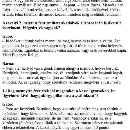
mentünk egy jót este a sötétben, azon a gyorson, ahol előtte nem tudtunk
menni normálisan. Első nap ennyi….és pont. – nevet Barna. Második nap
folyt. köv. váltó mizéria, harc az idővel, és a technika ördögével. Célba
értünk, tehát túléltük, de menet közben mindent meg is éltünk rendesen.
A tavalyi 2. helyet a fent említett akadályok ellenére idén is sikerült
összehozni. Elégedettek vagytok?
Gabó:
– Jó időket tudtunk volna menni, ha még használni is lehet a váltót. Azt
gondolom, hogy ezen a versenyen még bármi történhetett volna helyezés
tekintetében. Egálokat is lehetett volna autózni, vagy csak kevesebbet kapni.
Majd Budapest Rallyn.
Barna:
– Nem a 2. hellyel van a gond, hanem ahogy a második helyre kerülsz.
Küzdjünk, harcoljunk, csatázzunk, és izzadjunk vért, azért kapjunk kupát,
meg pontokat, ne csak úgy hulljon az ölünkbe. Az a kihívás, nem ez a
kínlódás. Az az igazság, hogy szeretünk rendesen megvívni a jussunkért.
1-10-ig mennyire éreztétek jól magatokat a kassai gyorsokon, ha
figyelmen kívül hagyjuk egy pillanatra a „váltólázat”?
Gabó:
– Pont azt beszéltük Barnával, hogy a tortúra ellenére meg sem fordult a
fejünkben, hogy kieshetünk. Más talán már azt mondta volna, hogy hagyjuk
az egészet, menjünk hazafele, de mi nem. Valahogy a kitartás, és a
küzdelem jó párosításnak tűnik a raliban is. Szerintem jelesre vizsgáztunk
ebben a tekintetben. A kassai pályák meg egyértelműen 10 pontot