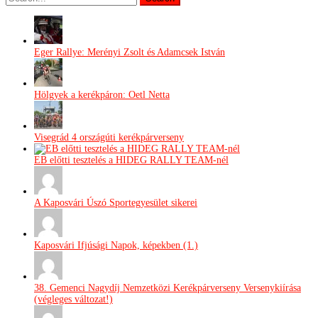
Eger Rallye: Merényi Zsolt és Adamcsek István
Hölgyek a kerékpáron: Oetl Netta
Visegrád 4 országúti kerékpárverseny
EB előtti tesztelés a HIDEG RALLY TEAM-nél
A Kaposvári Úszó Sportegyesület sikerei
Kaposvári Ifjúsági Napok, képekben (1.)
38. Gemenci Nagydíj Nemzetközi Kerékpárverseny Versenykiírása
(végleges változat!)