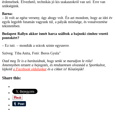
érdemelnek. Élvezhető, technikás jó kis szakaszokról van szó. Erre van
szükségünk.
Barna:
– Jó volt az egész verseny, úgy ahogy volt. Én azt mondom, hogy az idei év
egyik legjobb futamán vagyunk túl, a pályák minősége, és vonalvezetése
tekintetében.
Budapest Rallyn akkor ismét harca szálltok a bajnoki címhez vezető
pontokért?
– Ez tuti. – mondták a srácok szinte egyszerre.
Szöveg: Tiba Anita, Fotó: Boros Gyula”
Oszd meg Te is a barátaidnak, hogy senki se maradjon le róla!
Amennyiben tetszett a bejegyzés, és rendszeresen olvasnád a Sportkultot,
lájkold
a Facebook oldalunkat
és a cikket is! Köszönjük!
Share this: