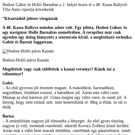
Hodosi Gábor és Holló Barnabás a 2. helyet hozta el a 40. Kassa Rallyról.
Tiba Anita riportja következik.
“Kitartásból jelesre vizsgáztak
A 40. Kassa Rallyra minden adott volt. Egy pilóta, Hodosi Gábor, és
egy navigátor Holló Barnabás személyében. A recepthez már csak
egyetlen egy dolog hiányzott a szerencsén kívül, a megbízható technika.
Gabót és Barnát faggattam.
Hodosi-Holló páros Kassán
Megéltétek vagy csak túléltétek a kassai versenyt? Kinek mi a
véleménye?
Gabó:
– Az első gyorson jól éreztem magam. A másodikon, harmadikon,
negyediken, ötödiken rosszul, a hatodikon jól. Aztán este váltó csere.
Másnap az első hármon jól. Utána megint egy váltó csere, és ismét jól. A
lényeg, hogy nem estünk szét, nem keseredtünk el. Meg is éltük, és túl is
éltük.
Barna:
– A sztárpilótám nagyon jól elmondta a lényeget. Az első gyors tényleg
nagyon jó volt, mentünk eszetlenül, sikerült Kovács Zolihoz közel kerülni.
Aztán már a váltó bent maradt ötödikbe, cseréltünk egy pásztorbotot, ismét