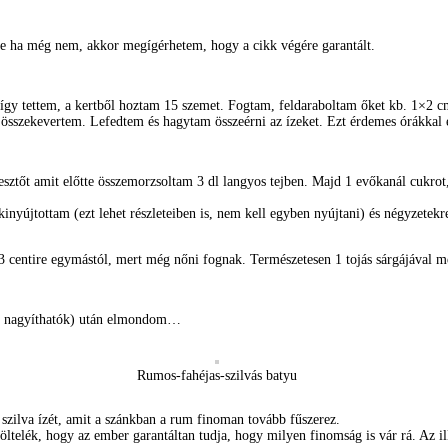
e ha még nem, akkor megígérhetem, hogy a cikk végére garantált.
 így tettem, a kertből hoztam 15 szemet. Fogtam, feldaraboltam őket kb. 1×2 c
l összekevertem. Lefedtem és hagytam összeérni az ízeket. Ezt érdemes órákkal
esztőt amit előtte összemorzsoltam 3 dl langyos tejben. Majd 1 evőkanál cukrot,
 kinyújtottam (ezt lehet részleteiben is, nem kell egyben nyújtani) és négyzet
 2-3 centire egymástól, mert még nőni fognak. Természetesen 1 tojás sárgájával
 is nagyíthatók) után elmondom…
Rumos-fahéjas-szilvás batyu
szilva ízét, amit a szánkban a rum finoman tovább fűszerez.
telék, hogy az ember garantáltan tudja, hogy milyen finomság is vár rá. Az illa