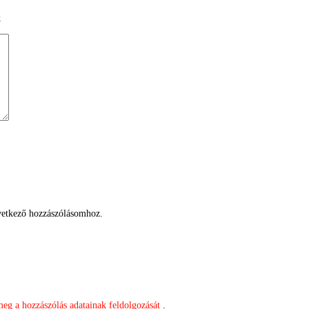
k
etkező hozzászólásomhoz.
meg a hozzászólás adatainak feldolgozását
.