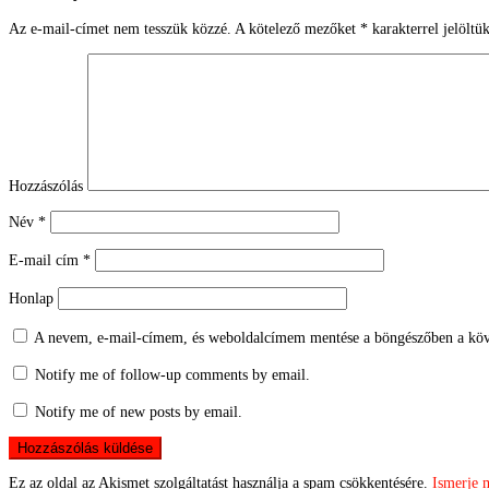
Az e-mail-címet nem tesszük közzé.
A kötelező mezőket
*
karakterrel jelöltü
Hozzászólás
Név
*
E-mail cím
*
Honlap
A nevem, e-mail-címem, és weboldalcímem mentése a böngészőben a köv
Notify me of follow-up comments by email.
Notify me of new posts by email.
Ez az oldal az Akismet szolgáltatást használja a spam csökkentésére.
Ismerje 