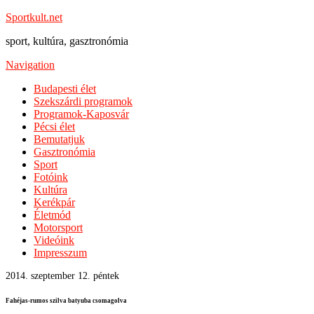
Sportkult.net
sport, kultúra, gasztronómia
Navigation
Budapesti élet
Szekszárdi programok
Programok-Kaposvár
Pécsi élet
Bemutatjuk
Gasztronómia
Sport
Fotóink
Kultúra
Kerékpár
Életmód
Motorsport
Videóink
Impresszum
2014. szeptember 12. péntek
Fahéjas-rumos szilva batyuba csomagolva