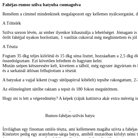
Fahéjas-rumos szilva batyuba csomagolva
Remélem a címmel mindenkinek megalapozott egy kellemes nyálcsorgatást, d
A Töltelék
Szilva szezon lévén, az ember ilyenkor kihasználja a lehetőséget. Jómagam is
őrölt fahéjjal nyakon borítottam, 1 vaníliás cukorral még meghintettem és jó
A Tészta
Fogtam 35 dkg teljes kiőrlésű és 15 dkg sima lisztet, hozzáadtam a 2,5 dkg él
összedolgoztam. Ezt követően lefedtem és hagytam kelni.
Miután szépen kétszeresére kelt, kivettem a tálból, még egyszer átgyúrtam és
és a sarkainál átlósan felhajtottam a tésztát.
A batyukat a vajjal kikent (vagy sütőpapírral kibélelt) tepsibe rakosgattam,
Az előmelegített sütőbe raktam a tepsit és 180 fokon megsütöttem.
Hogy mi is lett a végeredmény? A képek (rájuk kattintva akár extra méretig
Rumos-fahéjas-szilvás batyu
Ízvilágban egy finoman omlós tészta, ami kellemesen magába szívta a fahéjas 
Kinézetre pedig egy aranybarna-sárga batyu, amiből mutatóban kifolyt némi töl