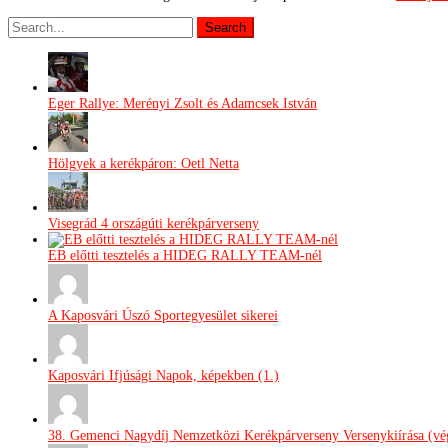
Eger Rallye: Merényi Zsolt és Adamcsek István
Hölgyek a kerékpáron: Oetl Netta
Visegrád 4 országúti kerékpárverseny
EB előtti tesztelés a HIDEG RALLY TEAM-nél
A Kaposvári Úszó Sportegyesület sikerei
Kaposvári Ifjúsági Napok, képekben (1.)
38. Gemenci Nagydíj Nemzetközi Kerékpárverseny Versenykiírása (vég