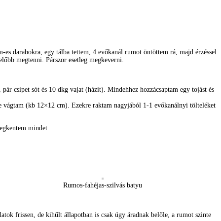
m-es darabokra, egy tálba tettem, 4 evőkanál rumot öntöttem rá, majd érzéssel
 előbb megtenni. Párszor esetleg megkeverni.
 pár csipet sót és 10 dkg vajat (házit). Mindehhez hozzácsaptam egy tojást és
ekre vágtam (kb 12×12 cm). Ezekre raktam nagyjából 1-1 evőkanálnyi tölteléket
 megkentem mindet.
Rumos-fahéjas-szilvás batyu
tok frissen, de kihűlt állapotban is csak úgy áradnak belőle, a rumot szinte