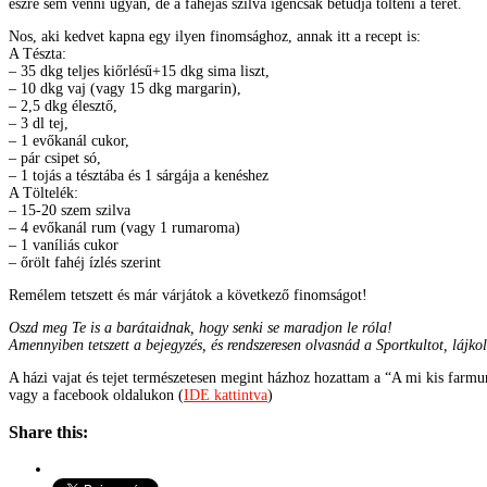
észre sem venni ugyan, de a fahéjas szilva igencsak betudja tölteni a teret.
Nos, aki kedvet kapna egy ilyen finomsághoz, annak itt a recept is:
A Tészta:
– 35 dkg teljes kiőrlésű+15 dkg sima liszt,
– 10 dkg vaj (vagy 15 dkg margarin),
– 2,5 dkg élesztő,
– 3 dl tej,
– 1 evőkanál cukor,
– pár csipet só,
– 1 tojás a tésztába és 1 sárgája a kenéshez
A Töltelék:
– 15-20 szem szilva
– 4 evőkanál rum (vagy 1 rumaroma)
– 1 vaníliás cukor
– őrölt fahéj ízlés szerint
Remélem tetszett és már várjátok a következő finomságot!
Oszd meg Te is a barátaidnak, hogy senki se maradjon le róla!
Amennyiben tetszett a bejegyzés, és rendszeresen olvasnád a Sportkultot, lájko
A házi vajat és tejet természetesen megint házhoz hozattam a “A mi kis farmun
vagy a facebook oldalukon (
IDE kattintva
)
Share this: