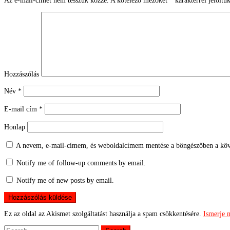
Az e-mail-címet nem tesszük közzé.
A kötelező mezőket
*
karakterrel jelöltü
Hozzászólás
Név
*
E-mail cím
*
Honlap
A nevem, e-mail-címem, és weboldalcímem mentése a böngészőben a köv
Notify me of follow-up comments by email.
Notify me of new posts by email.
Ez az oldal az Akismet szolgáltatást használja a spam csökkentésére.
Ismerje 