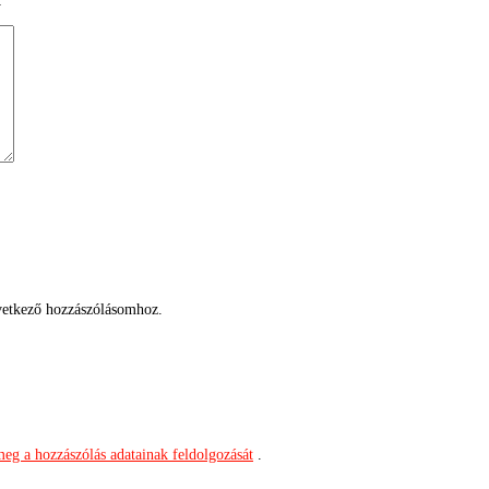
k
etkező hozzászólásomhoz.
meg a hozzászólás adatainak feldolgozását
.