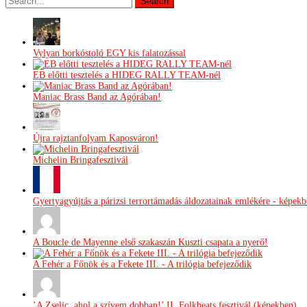
Vylyan borkóstoló EGY kis falatozással
EB előtti tesztelés a HIDEG RALLY TEAM-nél
Maniac Brass Band az Agórában!
Újra rajztanfolyam Kaposváron!
Michelin Bringafesztivál
Gyertyagyújtás a párizsi terrortámadás áldozatainak emlékére - képek
A Boucle de Mayenne első szakaszán Kuszti csapata a nyerő!
A Fehér a Főnök és a Fekete III. - A trilógia befejeződik
’A Zselic, ahol a szívem dobban!’ II. Folkbeats fesztivál (képekben)