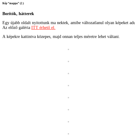
Kép “mappa” (2.)
Borítók, hátterek
Egy újabb oldalt nyitottunk ma nektek, amibe változatlanul olyan képeket adu
Az előző galéria
ITT érhető el.
A képekre kattintva közepes, majd onnan teljes méretre lehet váltani.