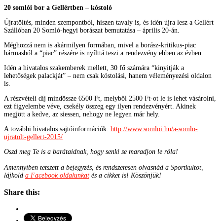
20 somlói bor a Gellértben – kóstoló
Újratöltés, minden szempontból, hiszen tavaly is, és idén újra lesz a Gellért
Szállóban 20 Somló-hegyi borászat bemutatása – április 20-án.
Méghozzá nem is akármilyen formában, mivel a borász-kritikus-piac
hármasból a “piac” részére is nyílttá teszi a rendezvény ebben az évben.
Idén a hivatalos szakemberek mellett, 30 fő számára “kinyitják a
lehetőségek palackját” – nem csak kóstolási, hanem véleményezési oldalon
is.
A részvételi díj mindössze 6500 Ft, melyből 2500 Ft-ot le is lehet vásárolni,
ezt figyelembe véve, csekély összeg egy ilyen rendezvényért. Akinek
megjött a kedve, az siessen, nehogy ne legyen már hely.
A további hivatalos sajtóinformációk:
http://www.somloi.hu/a-somlo-
ujratolt-gellert-2015/
Oszd meg Te is a barátaidnak, hogy senki se maradjon le róla!
Amennyiben tetszett a bejegyzés, és rendszeresen olvasnád a Sportkultot,
lájkold
a Facebook oldalunkat
és a cikket is! Köszönjük!
Share this: