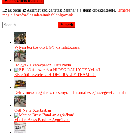
Ez az oldal az Akismet szolgáltatást használja a spam csökkentésére.
Ismerje
meg a hozzászólás adatainak feldolgozását
.
Vylyan borkóstoló EGY kis falatozással
Hölgyek a kerékpáron: Oetl Netta
EB előtti tesztelés a HIDEG RALLY TEAM-nél
Délity mézválogatás karácsonyra - finomat és egészségeset a fa alá
Oetl Netta Szerbiában
Maniac Brass Band az Agórában!