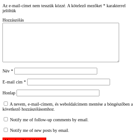
Az e-mail-címet nem tesszük közzé.
A kötelező mezőket
*
karakterrel
jelöltük
Hozzászólás
Név
*
E-mail cím
*
Honlap
A nevem, e-mail-címem, és weboldalcímem mentése a böngészőben a
következő hozzászólásomhoz.
Notify me of follow-up comments by email.
Notify me of new posts by email.