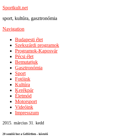
Sportkult.net
sport, kultúra, gasztronómia
Navigation
Budapesti élet
Szekszárdi programok
Programok-Kaposvár
Pécsi élet
Bemutatjuk
Gasztronómia
Sport
Fotóink
Kultúra
Kerékpár
Életmód
Motorsport
Videóink
Impresszum
2015. március 31. kedd
20 somlói bor a Gellértben – kóstoló