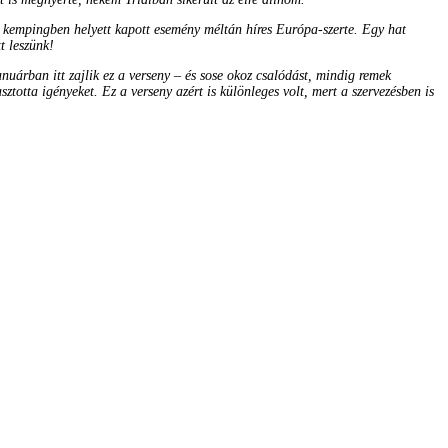
 kempingben helyett kapott esemény méltán híres Európa-szerte. Egy hat
t leszünk!
uárban itt zajlik ez a verseny – és sose okoz csalódást, mindig remek
totta igényeket. Ez a verseny azért is különleges volt, mert a szervezésben is