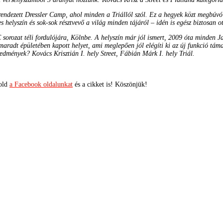
ndezett Dressler Camp, ahol minden a Triállól szól. Ez a hegyek közt megbúvó
s helyszín és sok-sok résztvevő a világ minden tájáról – idén is egész biztosan ot
rozat téli fordulójára, Kölnbe. A helyszín már jól ismert, 2009 óta minden Jan
radt épületében kapott helyet, ami meglepően jól elégíti ki az új funkció támasz
redmények? Kovács Krisztián I. hely Street, Fábián Márk I. hely Triál.
kold
a Facebook oldalunkat
és a cikket is! Köszönjük!