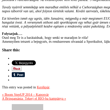
Tavaly nyárról semmiképp sem maradhat említés nélkül a Csehországban megre
napos táborról van szó, ahol folyton történik valami. Kiváló szervezés, tökélete
Ezt követően ismét egy ugrás, idén Januárra; mégpedig a már megismert EUC so
hangulat övezi. A versenynek otthont adó sportközpont egy néhai gyár üresen ma
részt vettünk, a pályaépítéstől kezdve egészen a rendezvény utáni pakolásig. E
Folytatjuk….
Oszd meg Te is a barátaidnak, hogy senki se maradjon le róla!
Amennyiben tetszett a bejegyzés, és rendszeresen olvasnád a Sportkultot, láj
Share this:
This entry was posted in
Kerékpár
.
« Boom StepUP 2014 – Kaposvár
A Bringamánia: Tekerj el RIO-ba kampánya »