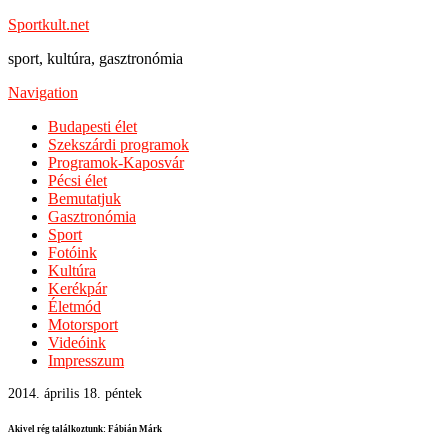
Sportkult.net
sport, kultúra, gasztronómia
Navigation
Budapesti élet
Szekszárdi programok
Programok-Kaposvár
Pécsi élet
Bemutatjuk
Gasztronómia
Sport
Fotóink
Kultúra
Kerékpár
Életmód
Motorsport
Videóink
Impresszum
2014. április 18. péntek
Akivel rég találkoztunk: Fábián Márk