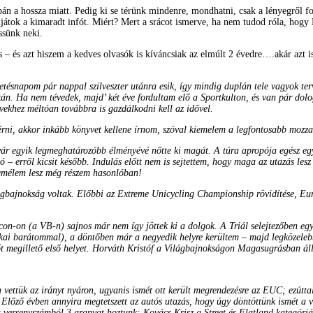
pán a hossza miatt. Pedig ki se térünk mindenre, mondhatni, csak a lényegről 
ljátok a kimaradt infót. Miért? Mert a srácot ismerve, ha nem tudod róla, ho
ssünk neki.
s – és azt hiszem a kedves olvasók is kíváncsiak az elmúlt 2 évedre….akár az
letésnapom pár nappal szilveszter utánra esik, így mindig duplán tele vagyok ter
Ha nem tévedek, majd’ két éve fordultam elő a Sportkulton, és van pár dolog, 
évekhez méltóan továbbra is gazdálkodni kell az idővel.
térni, akkor inkább könyvet kellene írnom, szóval kiemelem a legfontosabb mozza
ár egyik legmeghatározóbb élményévé nőtte ki magát. A túra apropója egész egysz
 – erről kicsit később. Indulás előtt nem is sejtettem, hogy maga az utazás lesz
remélem lesz még részem hasonlóban!
lágbajnokság voltak. Előbbi az Extreme Unicycling Championship rövidítése, Eu
n-on (a VB-n) sajnos már nem így jöttek ki a dolgok. A Triál selejtezőben egy sz
ikai barátommal), a döntőben már a negyedik helyre kerültem – majd legközelebb
 megillető első helyet. Horváth Kristóf a Világbajnokságon Magasugrásban állt
 vettük az irányt nyáron, ugyanis ismét ott került megrendezésre az EUC; ezútta
i! Előző évben annyira megtetszett az autós utazás, hogy úgy döntöttünk ismét 
versenyszámból 3 aranyat hoztunk: Kovács Krisz a Street és Flatland kategóriát