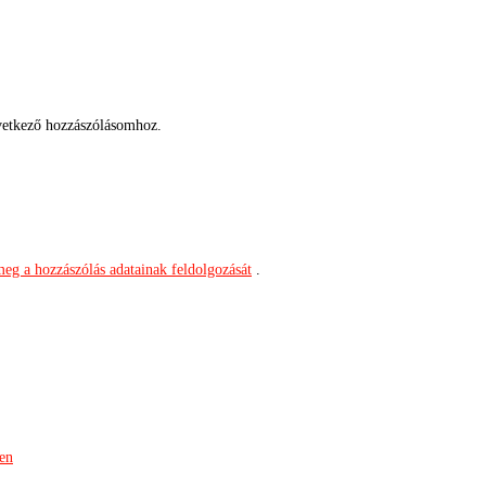
etkező hozzászólásomhoz.
meg a hozzászólás adatainak feldolgozását
.
ben