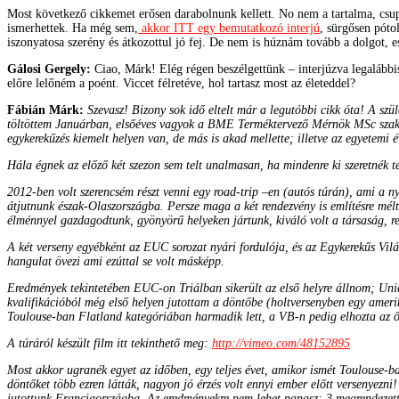
Most következő cikkemet erősen darabolnunk kellett. No nem a tartalma, csu
ismerhettek. Ha még sem,
akkor ITT egy bemutatkozó interjú
, sürgősen póto
iszonyatosa szerény és átkozottul jó fej. De nem is húznám tovább a dolgot, e
Gálosi Gergely:
Ciao, Márk! Elég régen beszélgettünk – interjúzva legalábbi
előre lelőném a poént. Viccet félretéve, hol tartasz most az életeddel?
Fábián Márk:
Szevasz! Bizony sok idő eltelt már a legutóbbi cikk óta! A szü
töltöttem Januárban, elsőéves vagyok a BME Terméktervező Mérnök MSc szakán. 
egykerekűzés kiemelt helyen van, de más is akad mellette; illetve az egyetemi 
Hála égnek az előző két szezon sem telt unalmasan, ha mindenre ki szeretnék 
2012-ben volt szerencsém részt venni egy road-trip –en (autós túrán), ami a ny
átjutnunk észak-Olaszországba. Persze maga a két rendezvény is említésre méltó
élménnyel gazdagodtunk, gyönyörű helyeken jártunk, kiváló volt a társaság, 
A két verseny egyébként az EUC sorozat nyári fordulója, és az Egykerekűs Vi
hangulat övezi ami ezúttal se volt másképp.
Eredmények tekintetében EUC-on Triálban sikerült az első helyre állnom; Unico
kvalifikációból még első helyen jutottam a döntőbe (holtversenyben egy amer
Toulouse-ban Flatland kategóriában harmadik lett, a VB-n pedig elhozta az őt
A túráról készült film itt tekinthető meg:
http://vimeo.com/48152895
Most akkor ugranék egyet az időben, egy teljes évet, amikor ismét Toulouse-ba
döntőket több ezren látták, nagyon jó érzés volt ennyi ember előtt versenyezn
jutottunk Franciaországba. Az eredményekre nem lehet panasz: 3 megrendezett 