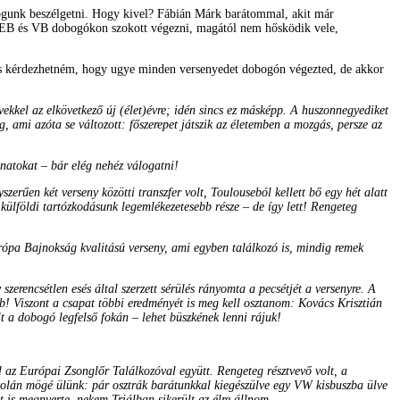
fogunk beszélgetni. Hogy kivel? Fábián Márk barátommal, akit már
gy EB és VB dobogókon szokott végezni, magától nem hősködik vele,
t is kérdezhetném, hogy ugye minden versenyedet dobogón végezted, de akkor
vekkel az elkövetkező új (élet)évre; idén sincs ez másképp. A huszonnegyediket
ami azóta se változott: főszerepet játszik az életemben a mozgás, persze az
natokat – bár elég nehéz válogatni!
erűen két verseny közötti transzfer volt, Toulouseból kellett bő egy hét alatt
 külföldi tartózkodásunk legemlékezetesebb része – de így lett! Rengeteg
rópa Bajnokság kvalitású verseny, ami egyben találkozó is, mindig remek
erencsétlen esés által szerzett sérülés rányomta a pecsétjét a versenyre. A
! Viszont a csapat többi eredményét is meg kell osztanom: Kovács Krisztián
 a dobogó legfelső fokán – lehet büszkének lenni rájuk!
l az Európai Zsonglőr Találkozóval együtt. Rengeteg résztvevő volt, a
a volán mögé ülünk: pár osztrák barátunkkal kiegészülve egy VW kisbuszba ülve
 is megnyerte, nekem Triálban sikerült az élre állnom.