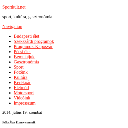
Sportkult.net
sport, kultúra, gasztronómia
Navigation
Budapesti élet
Szekszárdi programok
Programok-Kaposvár
Pécsi élet
Bemutatjuk
Gasztronómia
Sport
Fotóink
Kultúra
Kerékpár
Életmód
Motorsport
Videóink
Impresszum
2014. július 19. szombat
Szőke Ákos Écsen versenyzik