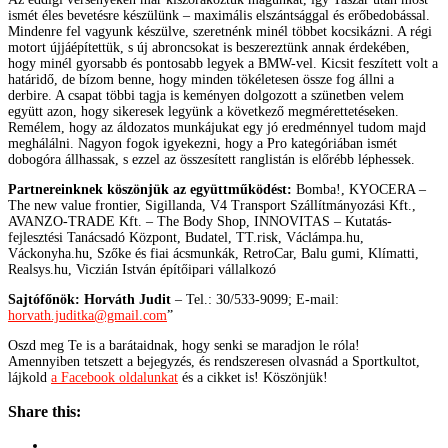
ismét éles bevetésre készülünk – maximális elszántsággal és erőbedobással.
Mindenre fel vagyunk készülve, szeretnénk minél többet kocsikázni. A régi
motort újjáépítettük, s új abroncsokat is beszereztünk annak érdekében,
hogy minél gyorsabb és pontosabb legyek a BMW-vel. Kicsit feszített volt a
határidő, de bízom benne, hogy minden tökéletesen össze fog állni a
derbire. A csapat többi tagja is keményen dolgozott a szünetben velem
együtt azon, hogy sikeresek legyünk a következő megmérettetéseken.
Remélem, hogy az áldozatos munkájukat egy jó eredménnyel tudom majd
meghálálni. Nagyon fogok igyekezni, hogy a Pro kategóriában ismét
dobogóra állhassak, s ezzel az összesített ranglistán is előrébb léphessek.
Partnereinknek köszönjük az együttműködést:
Bomba!, KYOCERA –
The new value frontier, Sigillanda, V4 Transport Szállítmányozási Kft.,
AVANZO-TRADE Kft. – The Body Shop, INNOVITAS – Kutatás-
fejlesztési Tanácsadó Központ, Budatel, TT.risk, Václámpa.hu,
Váckonyha.hu, Szőke és fiai ácsmunkák, RetroCar, Balu gumi, Klímatti,
Realsys.hu, Viczián István építőipari vállalkozó
Sajtófőnök: Horváth Judit
– Tel.: 30/533-9099; E-mail:
horvath.juditka@gmail.com
”
Oszd meg Te is a barátaidnak, hogy senki se maradjon le róla!
Amennyiben tetszett a bejegyzés, és rendszeresen olvasnád a Sportkultot,
lájkold
a Facebook oldalunkat
és a cikket is! Köszönjük!
Share this: