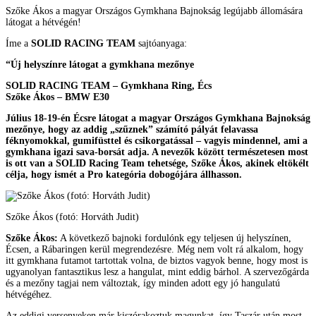
Szőke Ákos a magyar Országos Gymkhana Bajnokság legújabb állomására
látogat a hétvégén!
Íme a
SOLID RACING TEAM
sajtóanyaga:
“Új helyszínre látogat a gymkhana mezőnye
SOLID RACING TEAM – Gymkhana Ring, Écs
Szőke Ákos – BMW E30
Július 18-19-én Écsre látogat a magyar Országos Gymkhana Bajnokság
mezőnye, hogy az addig „szűznek” számító pályát felavassa
féknyomokkal, gumifüsttel és csikorgatással – vagyis mindennel, ami a
gymkhana igazi sava-borsát adja. A nevezők között természetesen most
is ott van a SOLID Racing Team tehetsége, Szőke Ákos, akinek eltökélt
célja, hogy ismét a Pro kategória dobogójára állhasson.
Szőke Ákos (fotó: Horváth Judit)
Szőke Ákos:
A következő bajnoki fordulónk egy teljesen új helyszínen,
Écsen, a Rábaringen kerül megrendezésre. Még nem volt rá alkalom, hogy
itt gymkhana futamot tartottak volna, de biztos vagyok benne, hogy most is
ugyanolyan fantasztikus lesz a hangulat, mint eddig bárhol. A szervezőgárda
és a mezőny tagjai nem változtak, így minden adott egy jó hangulatú
hétvégéhez.
Az eddigi versenyeken már kiszórakoztuk magunkat, így Taszár után most