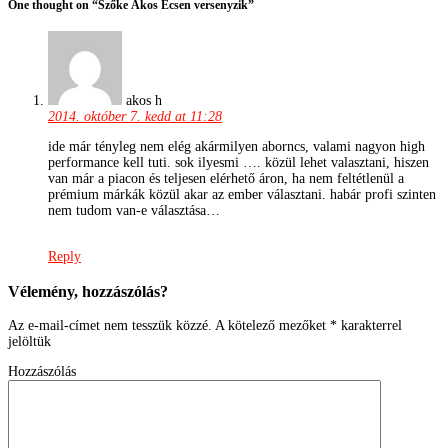
One thought on “
Szőke Ákos Écsen versenyzik
”
akos h
2014. október 7. kedd at 11:28
ide már tényleg nem elég akármilyen aborncs, valami nagyon high
performance kell tuti. sok ilyesmi …. közül lehet valasztani, hiszen
van már a piacon és teljesen elérhető áron, ha nem feltétlenül a
prémium márkák közül akar az ember választani. habár profi szinten
nem tudom van-e választása…
Reply
Vélemény, hozzászólás?
Az e-mail-címet nem tesszük közzé.
A kötelező mezőket
*
karakterrel
jelöltük
Hozzászólás