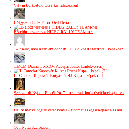
Vylyan borkóstoló EGY kis falatozással
Hölgyek a kerékpáron: Oetl Netta
EB előtti tesztelés a HIDEG RALLY TEAM-nél
’A Zselic, ahol a szívem dobban!’ II. Folkbeats fesztivál (képekben)
1.MCM-Diamant XXXV. Adorján József Emlékverseny
II. Camelot Kaposvár Kutyás Frizbi Kupa – képek (2.)
Szekszárdi Nyitott Pincék 2017 - nem csak borkedvelőknek ajánlva
Délity mézválogatás karácsonyra - finomat és egészségeset a fa alá
Oetl Netta Szerbiában