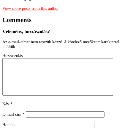
View more posts from this author
Comments
Vélemény, hozzászólás?
Az e-mail-címet nem tesszük közzé.
A kötelező mezőket
*
karakterrel
jelöltük
Hozzászólás
Név
*
E-mail cím
*
Honlap