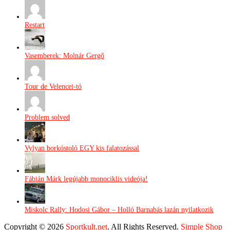
Restart
Vasemberek: Molnár Gergő
Tour de Velencei-tó
Problem solved
Vylyan borkóstoló EGY kis falatozással
Fábián Márk legújabb monociklis videója!
Miskolc Rally: Hodosi Gábor – Holló Barnabás lazán nyilatkozik
Copyright © 2026
Sportkult.net
. All Rights Reserved.
Simple Shop