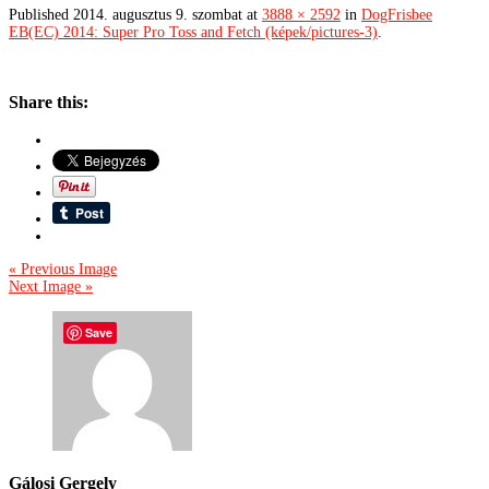
Published
2014. augusztus 9. szombat
at
3888 × 2592
in
DogFrisbee
EB(EC) 2014: Super Pro Toss and Fetch (képek/pictures-3)
.
Share this:
« Previous Image
Next Image »
Save
Gálosi Gergely