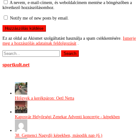
A nevem, e-mail-címem, és weboldalcímem mentése a böngészőben a
következő hozzászólásomhoz.
Notify me of new posts by email.
Ez az oldal az Akismet szolgáltatást használja a spam csökkentésére.
Ismerje
meg a hozzászólás adatainak feldolgozását
.
sportkult.net
Hölgyek a kerékpáron: Oetl Netta
Kaposvár Helyőrségi Zenekar Adventi koncertje - képekben
38. Gemenci Nagydíj képekben, második nap (6.)