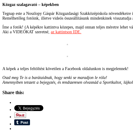
Közgaz szalagavató – képekben
Tegnap este a Noszlopy Gáspár Közgazdasági Szakközépiskola növendékeire is
Remélhetőleg fotóink, illetve videós összeállításunk mindenkinek visszatudja 
Íme a fotók! (A képékre
kattintva közepes, majd onnan teljes méretre lehet vál
Aki a VIDEÓKAT szeretné,
az kattintson IDE.
A képek a teljes feltöltést követően a Facebook oldalunkon is megjelennek!
Oszd meg Te is a barátaidnak, hogy senki se maradjon le róla!
Amennyiben tetszett a bejegyzés, és rendszeresen olvasnád a Sportkultot, lájko
Share this: