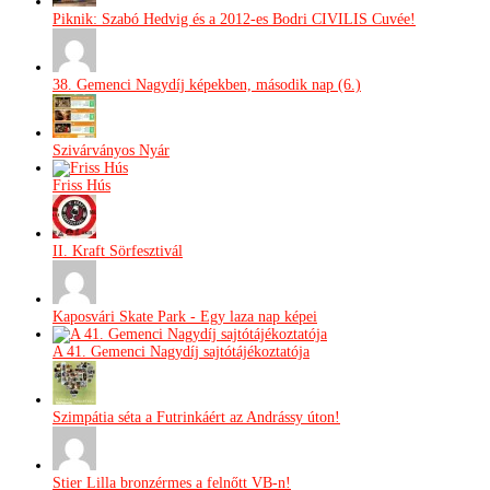
Piknik: Szabó Hedvig és a 2012-es Bodri CIVILIS Cuvée!
38. Gemenci Nagydíj képekben, második nap (6.)
Szivárványos Nyár
Friss Hús
II. Kraft Sörfesztivál
Kaposvári Skate Park - Egy laza nap képei
A 41. Gemenci Nagydíj sajtótájékoztatója
Szimpátia séta a Futrinkáért az Andrássy úton!
Stier Lilla bronzérmes a felnőtt VB-n!