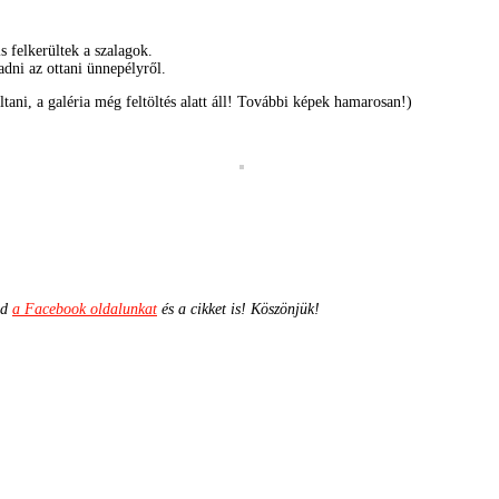
 felkerültek a szalagok.
adni az ottani ünnepélyről.
tani, a galéria még feltöltés alatt áll! További képek hamarosan!)
ld
a Facebook oldalunkat
és a cikket is! Köszönjük!