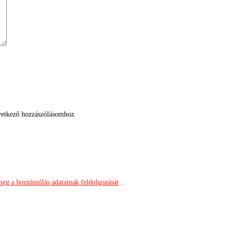
etkező hozzászólásomhoz.
meg a hozzászólás adatainak feldolgozását
.