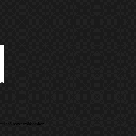
k
etkező hozzászólásomhoz.