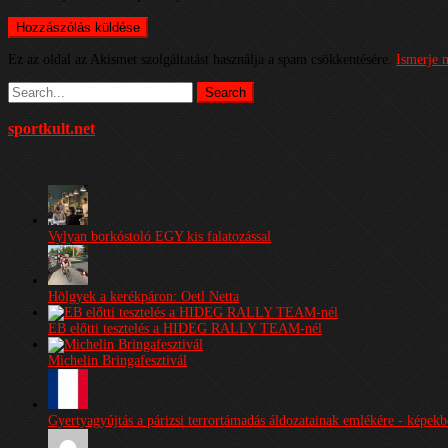
Ez az oldal az Akismet szolgáltatást használja a spam csökkentésére.
Ismerje 
sportkult.net
Vylyan borkóstoló EGY kis falatozással
Hölgyek a kerékpáron: Oetl Netta
EB előtti tesztelés a HIDEG RALLY TEAM-nél
Michelin Bringafesztivál
Gyertyagyújtás a párizsi terrortámadás áldozatainak emlékére - képek