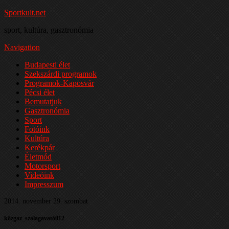
Sportkult.net
sport, kultúra, gasztronómia
Navigation
Budapesti élet
Szekszárdi programok
Programok-Kaposvár
Pécsi élet
Bemutatjuk
Gasztronómia
Sport
Fotóink
Kultúra
Kerékpár
Életmód
Motorsport
Videóink
Impresszum
2014. november 29. szombat
közgaz_szalagavató012