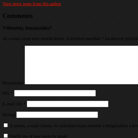
View more posts from this author
Comments
Vélemény, hozzászólás?
Az e-mail-címet nem tesszük közzé.
A kötelező mezőket
*
karakterrel jelöltü
Hozzászólás
Név
*
E-mail cím
*
Honlap
A nevem, e-mail-címem, és weboldalcímem mentése a böngészőben a köv
Notify me of new posts by email.