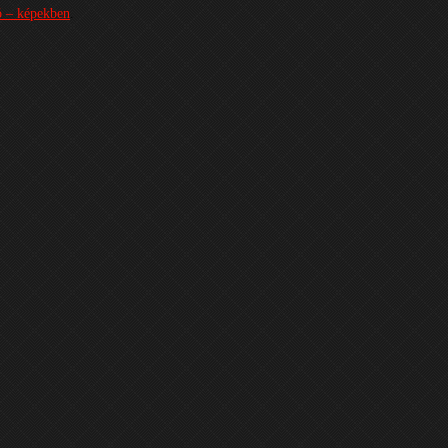
ó – képekben
.