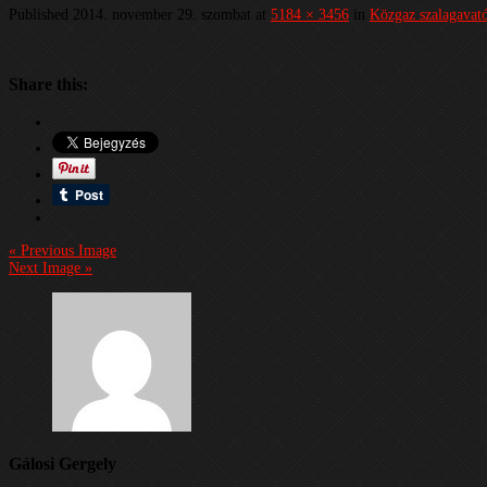
Published
2014. november 29. szombat
at
5184 × 3456
in
Közgaz szalagavat
Share this:
« Previous Image
Next Image »
Gálosi Gergely