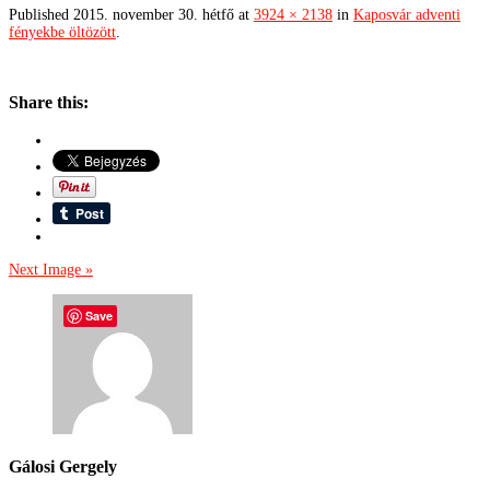
Published
2015. november 30. hétfő
at
3924 × 2138
in
Kaposvár adventi
fényekbe öltözött
.
Share this:
Next Image »
Save
Gálosi Gergely