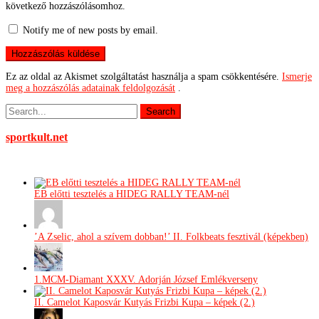
következő hozzászólásomhoz.
Notify me of new posts by email.
Ez az oldal az Akismet szolgáltatást használja a spam csökkentésére.
Ismerje
meg a hozzászólás adatainak feldolgozását
.
sportkult.net
EB előtti tesztelés a HIDEG RALLY TEAM-nél
’A Zselic, ahol a szívem dobban!’ II. Folkbeats fesztivál (képekben)
1.MCM-Diamant XXXV. Adorján József Emlékverseny
II. Camelot Kaposvár Kutyás Frizbi Kupa – képek (2.)