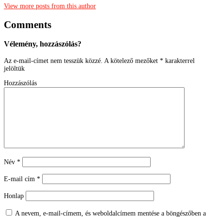
View more posts from this author
Comments
Vélemény, hozzászólás?
Az e-mail-címet nem tesszük közzé.
A kötelező mezőket
*
karakterrel
jelöltük
Hozzászólás
Név
*
E-mail cím
*
Honlap
A nevem, e-mail-címem, és weboldalcímem mentése a böngészőben a