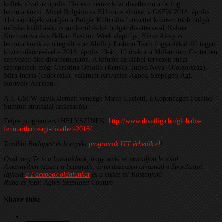
kollekcióval az április 13-i esti nemzetközi divatbemutatón fog
bemutatkozni. Mivel Bulgária az EU soros elnöke, a GSFW 2018. április
11-i sajtótájékoztatóján a Bolgár Kulturális Intézettel közösen több bolgár
művész kiállítására is sor kerül és két bolgár divattervező, Kalina
Kuzmanova és a Balkan Fashion Week alapítója, Elena Alexy is
bemutatkozik az integrált – az Abillity Fashion Team fogyatékkal élő tagjai
közreműködésével – 2018. április 13-án, 19 órakor a Millennium Centerben
szervezett öko divatbemutatón. A kifutón az alábbi tervezők ruhái
szerepelnek még: Christina Omollo (Kenya), Juliya Neva (Oroszország),
Mira Indria (Indonézia), valamint Krivanics Ágnes, Szépligeti Ági,
Körtvély Adrienn.
A 3. GSFW egyik kiemelt vendége Marco Lucietti, a Copenhagen Fashion
Summit stratégiai tanácsadója.
Teljes programterv+HELYSZÍNEK:
http://www.divatliga.hu/globalis-
fenntarthatosagi-divathet-2018/
További Budapest és környéki
programok ITT érhetők el
!
Oszd meg Te is a barátaidnak, hogy senki se maradjon le róla!
Amennyiben tetszett a bejegyzés, és rendszeresen olvasnád a Sportkultot,
lájkold
a Facebook oldalunkat
és a cikket is! Köszönjük!
Ruha és fotó: Agnes Szepligeti Couture
Share this: