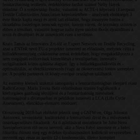
fenntarthatóság területén, érdeklődésre tarthat számot Nelly Hayek
előadása. Ő a svédországi Boråst, valamint az ACTE-t képviseli (European
Textile Collectivities Association képviseletében – amelynek elnökségét 3
évre Borås kapta meg) és arról tart előadást, hogy mennyire fontos a
társadalmi összefogás nemcsak egyéni, hanem városi, de kormány szinten is
ebben a témában, valamint hogyan tudta ilyen módon Borås újraindítani a
textil és divatipart és az innovációt ezen a területen.
Krain Tamás az Innovatex Zrt-től az Expert Network on Textile Recycling,
azaz a ENTeR nevű EU-s projektet ismerteti az előadásán, melynek célja a
hulladékmennyiség csökkentése annak érdekében, hogy megakadályozza a
nem megújuló erőforrások kimerülését a textiliparban, innovatív
szolgáltatások közös ajánlása alapján. Így a hulladékgazdálkodás és -
optimalizálás, az életciklustervezés (vagy az ökotervezés) fontos szerephez
jut. A projekt partnerek öt közép-európai országban találhatók.
Az esemény kiemelt szakmai támogatója a fenntarthatóságban élenjáró olasz
RadiciGroup, Maria Teresa Betti előadásában szintén foglalkozik a
körforgásos gazdaság témájával és a fenntarthatóság mérésének
fontosságával a divatiparban és példákon ismerteti a LCA (Life Cycle
Assessment), életciklus-elemzési módszert.
Oroszország 2018-ban elsőként jelenik meg a GSFW-en, Olga Johnson
Antonova, tervezőként, kurátorként a fenntartható divat és a művészetek
összekapcsolásén fáradozik. Az ő ajánlásával mutatkozik be Julia Neva
Szentpéterváron élő orosz tervező, akit a Neva folyó szeretete és a keleti
filozófia ihletett meg egy érdekes újrahasznosított kollekció tervezésében. A
tervezők egy része az április 12-i konferencián, illetve komplett