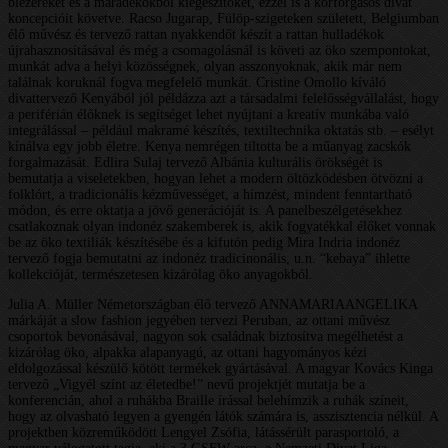
blézereket és a maradékokból kiegészítőket, ezzel is a körforgásos divat
koncepcióit követve. Racso Jugarap, Fülöp-szigeteken született, Belgiumban
élő művész és tervező rattan nyakkendőt készít a rattan hulladékok
újrahasznosításával és még a csomagolásnál is követi az öko szempontokat,
munkát adva a helyi közösségnek, olyan asszonyoknak, akik már nem
találnak koruknál fogva megfelelő munkát. Cristine Omollo kíváló
divattervező Kenyából jól példázza azt a társadalmi felelősségvállalást, hogy
a periférián élőknek is segítséget lehet nyújtani a kreatív munkába való
integrálással – például makramé készítés, textiltechnika oktatás stb. – esélyt
kínálva egy jobb életre. Kenya nemrégen tiltotta be a műanyag zacskók
forgalmazását. Edlira Sulaj tervező Albánia kulturális örökségét is
bemutatja a viseletekben, hogyan lehet a modern öltözködésben ötvözni a
folklórt, a tradicionális kézművességet, a hímzést, mindent fenntartható
módon, és erre oktatja a jövő generációját is. A panelbeszélgetésekhez
csatlakoznak olyan indonéz szakemberek is, akik fogyatékkal élőket vonnak
be az öko textiliák készítésébe és a kifutón pedig Mira Indria indonéz
tervező fogja bemutatni az indonéz tradicinonális, u.n. “kebaya” ihlette
kollekcióját, természetesen kizárólag öko anyagokból.
Julia A. Müller Németországban élő tervező ANNAMARIAANGELIKA
márkáját a slow fashion jegyében tervezi Peruban, az ottani művész
csoportok bevonásával, nagyon sok családnak biztosítva megélhetést a
kizárólag öko, alpakka alapanyagú, az ottani hagyományos kézi
eldolgozással készülő kötött termékek gyártásával. A magyar Kovács Kinga
tervező „Vigyél színt az életedbe!” nevű projektjét mutatja be a
konferencián, ahol a ruhákba Braille írással belehímzik a ruhák színeit,
hogy az olvasható legyen a gyengén látók számára is, asszisztencia nélkül. A
projektben közreműködött Lengyel Zsófia, látássérült parasportoló, a