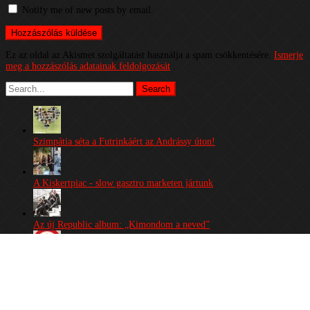
Notify me of new posts by email.
Ez az oldal az Akismet szolgáltatást használja a spam csökkentésére.
Ismerje
meg a hozzászólás adatainak feldolgozását
.
Szimpátia séta a Futrinkáért az Andrássy úton!
A Kiskertpiac - slow gasztro marketen jártunk
Az új Republic album: „Kimondom a neved”
II. Kraft Sörfesztivál
Friss Hús