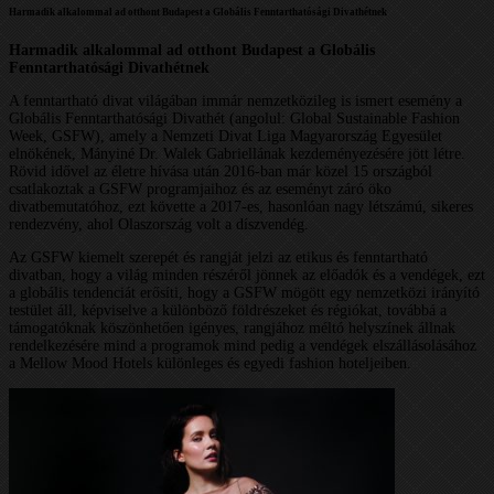
Harmadik alkalommal ad otthont Budapest a Globális Fenntarthatósági Divathétnek
Harmadik alkalommal ad otthont Budapest a Globális
Fenntarthatósági Divathétnek
A fenntartható divat világában immár nemzetközileg is ismert esemény a
Globális Fenntarthatósági Divathét (angolul: Global Sustainable Fashion
Week, GSFW), amely a Nemzeti Divat Liga Magyarország Egyesület
elnökének, Mányiné Dr. Walek Gabriellának kezdeményezésére jött létre.
Rövid idővel az életre hívása után 2016-ban már közel 15 országból
csatlakoztak a GSFW programjaihoz és az eseményt záró öko
divatbemutatóhoz, ezt követte a 2017-es, hasonlóan nagy létszámú, sikeres
rendezvény, ahol Olaszország volt a díszvendég.
Az GSFW kiemelt szerepét és rangját jelzi az etikus és fenntartható
divatban, hogy a világ minden részéről jönnek az előadók és a vendégek, ezt
a globális tendenciát erősíti, hogy a GSFW mögött egy nemzetközi irányító
testület áll, képviselve a különböző földrészeket és régiókat, továbbá a
támogatóknak köszönhetően igényes, rangjához méltó helyszínek állnak
rendelkezésére mind a programok mind pedig a vendégek elszállásolásához
a Mellow Mood Hotels különleges és egyedi fashion hoteljeiben.