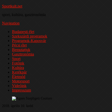
Sportkult.net
sport, kultúra, gasztronómia
Navigation
Budapesti élet
Szekszárdi programok
Programok-Kaposvár
Pécsi élet
Bemutatjuk
Gasztronómia
Sport
Fotóink
Kultúra
Kerékpár
Életmód
Motorsport
Videóink
Impresszum
2018. április 10. kedd