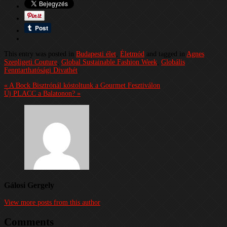
This entry was posted in
Budapesti élet
,
Életmód
and tagged in
Agnes
Szepligeti Couture
,
Global Sustainable Fashion Week
,
Globális
Fenntarthatósági Divathét
.
« A Bock Bisztrónál kóstoltunk a Gourmet Fesztiválon
Új PLACC a Balatonon? »
Gálosi Gergely
View more posts from this author
Comments