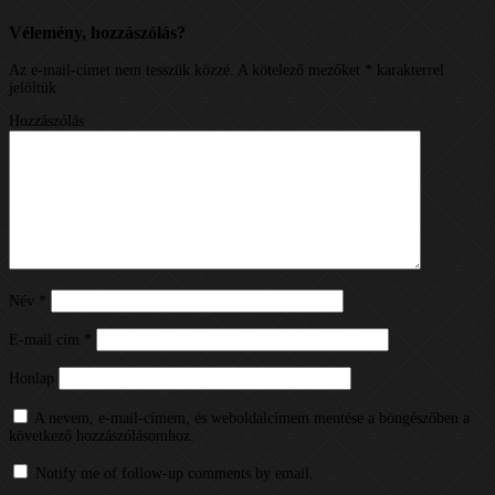
Vélemény, hozzászólás?
Az e-mail-címet nem tesszük közzé.
A kötelező mezőket
*
karakterrel
jelöltük
Hozzászólás
Név
*
E-mail cím
*
Honlap
A nevem, e-mail-címem, és weboldalcímem mentése a böngészőben a
következő hozzászólásomhoz.
Notify me of follow-up comments by email.