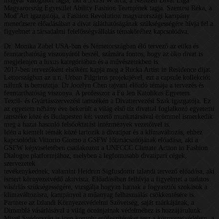
magyar válogatott tagja, aki a 3.GSFW arca, a Nemzeti Divat Liga
Magyarország Egyesület Ability Fashion Teamjének tagja. Szentesi Réka, a
Mod’Art igazgatója, a Fashion Revolution magyarországi kampány
menedzsere előadásában a divat átláthatóságának szükségességére hívja fel a
figyelmet a társadalmi felelősségvállalás témaköréhez kapcsolódva.
Dr. Monika Zabel USA-ban és Németországban élő tervező az etika és
fenntarthatóság viszonyáról beszél, számára fontos, hogy az öko divat is
megjelenjen a luxus kategóriában és a művészetekben is.
2017-ben tervezőként elsőként kapja meg a Rucka Artist in Residence díjat
Lettországban az u.n. Urban Pilgrims projektjével, ezt a capsule kollekciót
nálunk is bemutatja. Dr.Jocelyn Chen tajvani előadó témája a tervezés és
fenntarthatóság viszonya. A professzor a Fu Jen Katolikus Egyetem
Textil- és Gyártásszervezési tanszékén a Divattervezési Szak igazgatója. Ez
az egyetem néhány éve bekerült a világ első tíz divattal foglalkozó egyetemi
tanszéke közé és Budapesten két vezető munkatársával örömmel ismerkedik
meg a hazai hasonló felsőoktatási intézmények vezetőivel is.
Idén a kiemelt témák közé tartozik a divatipar és a klímaváltozás, ehhez
kapcsolódik Vittorio Giomo a GSFW főtanácsadójának előadása, aki a
GSFW képviseletében csatlakozott a UNFCCC Climate Action in Fashion
Dialogue platformjához, melyben a legfontosabb divatipari cégek,
szervezetek
tevékenykednek, valamint Heidrun Sigfusdottir izlandi tervező előadása, aki
ismert környezetvédő aktivista. Előadásában felhívja a figyelmet a tudatos
vásárlás szükségességére, vizsgálja hogyan hatnak a fogyasztói szokások a
klímaváltozásra, kampányol a műanyag felhasználás csökkentésére is.
Partnere az Izlandi Környezetvédelmi Szövetség, saját márkájának, a
Dimmblá vásárlásával a világ óceánjainak védelméhez is hozzájárulunk.
Mivel Svédország is igen komoly erőfeszítéseket tesz a környezetvédelem, a