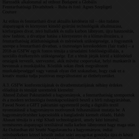
Harmadik alkalommal ad otthont Budapest a Globális
Fenntarthatósági Divathétnek – Ruha és fotó: Agnes Szepligeti
Couture
Az etikus és fenntartható divat aktuális kérdésein túl – öko tudatos
alapanyagok és környezet kímélő gyártási technológiák alkalmazása,
körforgásos divat, zéró hulladék és nulla karbon lábnyom, újra hasznosítás,
slow fashion, a divatipar hatása a környezetre és a klímaváltozásra, a
fenntarthatóság átláthatóságának és mérésének szükségessége, a fogyasztók
szerepe a fenntartható divatban, a tisztességes kereskedelem (fair trade) – a
2018-as GSFW egyik fontos témája a társadalmi felelősségvállalás, a
szociális érzékenyítés szükségessége. Ezt a témát járják körül a különböző
országok tervezői, szervezetei, akik művész csoportokat, helyi munkaerőt is
bevonnak a munkájukba. Közülük sokan élnek megváltozott
munkaképességgel vagy vannak olyan élet szakaszban, hogy csak ez a
kreatív munka tudja pozitívan megváltoztatni az élethelyzetüket.
A 3. GSFW konferenciájának és divatbemutatójának néhány érdekes
előadóját és témáját szeretnénk kiemelni:
Ahmed Zubair Pakisztánból a hagyományok, a fenntarthatóság szempontok
és a modern technológia összekapcsolásáról beszél a férfi ruhagyártásban,
Fawad Noori a GIFT pakisztáni egyetemről pedig a digitális textil
nyomtatásnál a hagyományos motívumok felhasználását mutatja be. A
hagyományőrzéshez kapcsolódik a bangladeshi kiemelt előadó, Habib
Ahasan témája is a régi Khadi technológiáról, amely kézi hímzésű,
természetes alapanyagú textíliáival nulla karbon lábnyomot hagy maga után.
Az Oxfordban élő Sruthi Nagulavancha a hagyományos, indiai
szövőszékeken kézzel készült indiai szári anyagokat gondolja újra és készít