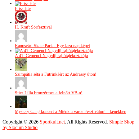
Friss Hús
II. Kraft Sörfesztivál
Kaposvári Skate Park - Egy laza nap képei
A 41. Gemenci Nagydíj sajtótájékoztatója
Szimpátia séta a Futrinkáért az Andrássy úton!
Stier Lilla bronzérmes a felnőtt VB-n!
Mystery Gang koncert a Miénk a város Fesztiválon! - képekben
Copyright © 2026
Sportkult.net
. All Rights Reserved.
Simple Shop
by Slocum Studio