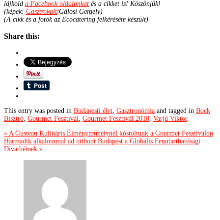
lájkold
a Facebook oldalunkat
és a cikket is! Köszönjük!
(képek:
Gasztrokult
/Gálosi Gergely)
(A cikk és a fotók az Ecocatering felkérésére készült)
Share this:
This entry was posted in
Budapesti élet
,
Gasztronómia
and tagged in
Bock
Bisztró
,
Gourmet Fesztivál
,
Gourmet Fesztivál 2018
,
Varjú Viktor
.
« A Gusteau Kulináris Élményműhelynél kóstoltunk a Gourmet Fesztiválon
Harmadik alkalommal ad otthont Budapest a Globális Fenntarthatósági
Divathétnek »