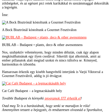
zöldségeket, és az egészet pici retek karikákkal és szezámmaggal dekorálták
a legvégén.
Íme:
A Bock Bisztrónál kóstoltunk a Gourmet Fesztiválon
BUBLAB – Budapest • plants, deco & other awesomness
Nos, szubjektív véleményem, hogy minden délután, csak úgy alapon
megkínálhatnának egy ilyen csodával. Sikerült újat alkotniuk, amit az
ember pillanatok alatt megtud szokni és nincs túltolva se. Könnyed,
harmonikus és ízbomba.
Hamarosan érkezik egy kisebb hangvételű interjúnk is Varjú Viktorral a
Gourmet Fesztiválról, addig is jó étvágyat.
Cat Café Budapest – a legmacskásabb hely
További Budapest és környéki
programok ITT érhetők el
!
Oszd meg Te is a barátaidnak, hogy senki se maradjon le róla!
Amennyiben tetszett a bejegyzés, és rendszeresen olvasnád a Sportkultot,