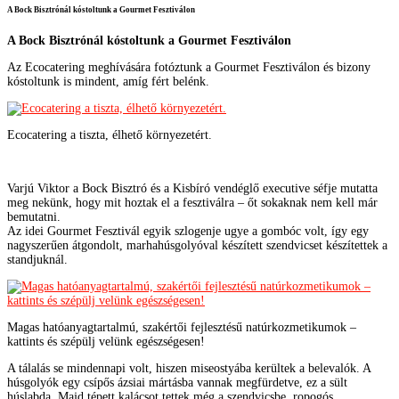
A Bock Bisztrónál kóstoltunk a Gourmet Fesztiválon
A Bock Bisztrónál kóstoltunk a Gourmet Fesztiválon
Az Ecocatering meghívására fotóztunk a Gourmet Fesztiválon és bizony
kóstoltunk is mindent, amíg fért belénk.
Ecocatering a tiszta, élhető környezetért.
Varjú Viktor a Bock Bisztró és a Kisbíró vendéglő executive séfje mutatta
meg nekünk, hogy mit hoztak el a fesztiválra – őt sokaknak nem kell már
bemutatni.
Az idei Gourmet Fesztivál egyik szlogenje ugye a gombóc volt, így egy
nagyszerűen átgondolt, marhahúsgolyóval készített szendvicset készítettek a
standjuknál.
Magas hatóanyagtartalmú, szakértői fejlesztésű natúrkozmetikumok –
kattints és szépülj velünk egészségesen!
A tálalás se mindennapi volt, hiszen miseostyába kerültek a belevalók. A
húsgolyók egy csípős ázsiai mártásba vannak megfürdetve, ez a sült
húslabda. Majd tépett kalácsot tettek még a szendvicsbe, ropogós