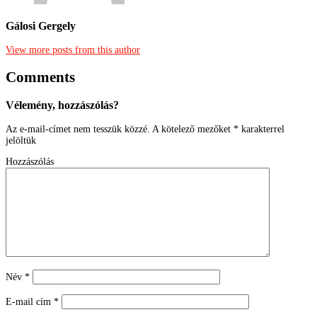
Gálosi Gergely
View more posts from this author
Comments
Vélemény, hozzászólás?
Az e-mail-címet nem tesszük közzé.
A kötelező mezőket
*
karakterrel
jelöltük
Hozzászólás
Név
*
E-mail cím
*